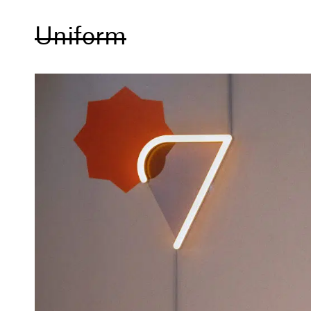
Uniform
hei@uniform.no
+47 906 24 088
Møllergata 6
0179 Oslo
Instagram
Facebook