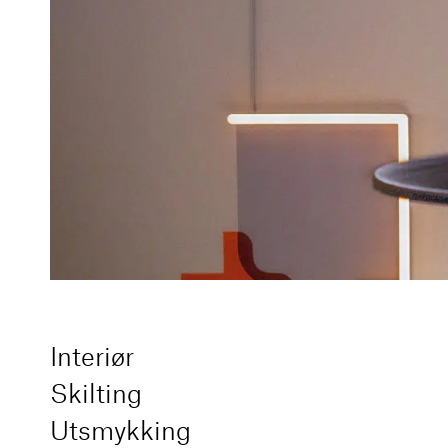
Linkedin
Miljøfyrtårn sertifisert
Interiør
Skilting
Utsmykking