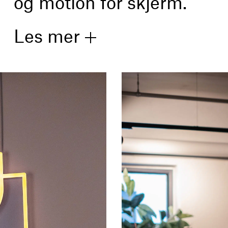
og motion for skjerm.
Les mer
I snart 20 år har vi jobbet med dRofus, og vær
programvareselskap til et ledende internasjon
Nord-Amerika.
I 2018 oppgraderte vi deres nye visuelle iden
figurer og integrasjonen mellom dem.
Konseptet er tatt videre til dRofus sine nye k
profilbærende figurene dekorerer hele inngan
neonrør. I tillegg danner figurene utgangspu
symboler for skilting av møterom, wc, printer
Figurer i bevegelse var utgangspunktet for s