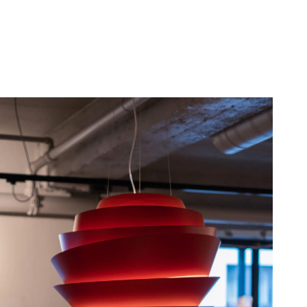
t med på utviklingen fra et lite norsk
alt selskap med kontorer i Asia, Europa og
titet, et konsept som bestod av geometriske
ontorlokaler i Badstugata, Oslo. De
gspartiet, definert med spesialtilpassede
nkt for både beskrivende og abstrakte
rom osv.
kjermsparere som fyller store skjermer bak