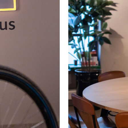
glassvegger i hele lokalet.
Med dette oppraget har vi tatt identiteten vide
eierskap og tilknytning til uttrykket.