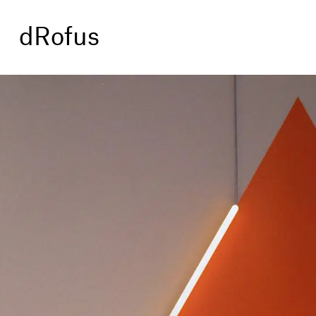
dRofus
Prosjekter
Tjenester
Om oss
Artikler
Kontakt