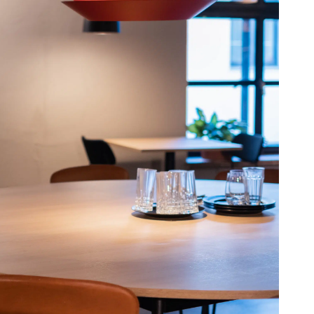
re til interiørdekor, noe som skaper internt