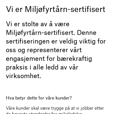
+47 906 24 088
Vi er Miljøfyrtårn-sertifisert
Møllergata 6
Vi er stolte av å være
0179 Oslo
Miljøfyrtårn-sertifisert. Denne
sertifiseringen er veldig viktig for
Instagram
Facebook
oss og representerer vårt
Linkedin
engasjement for bærekraftig
Miljøfyrtårn sertifisert
praksis i alle ledd av vår
virksomhet.
Hva betyr dette for våre kunder?
Våre kunder skal være trygge på at vi jobber etter