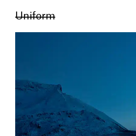
Uniform
hei@uniform.no
+47 906 24 088
Møllergata 6
0179 Oslo
Instagram
Facebook