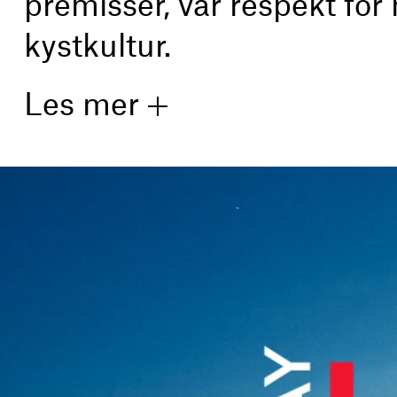
premisser, vår respekt for 
kystkultur.
Les mer
Norge eksporterer sjømat for over 90 mrd. kron
Sjømatrådet kom til oss for å skape et nytt
op
egentlig trengte, var en helhetlig ny opphavs
i
Opphavsmerket er en garanti for norsk opprin
vi eksporterer. Den helhetlige
identiteten
forte
gjenkjennelse til det norske opphavet på tvers
markedsføringsverktøy for norsk sjømat – ver
«Seafood from Norway» visualiserer den nors