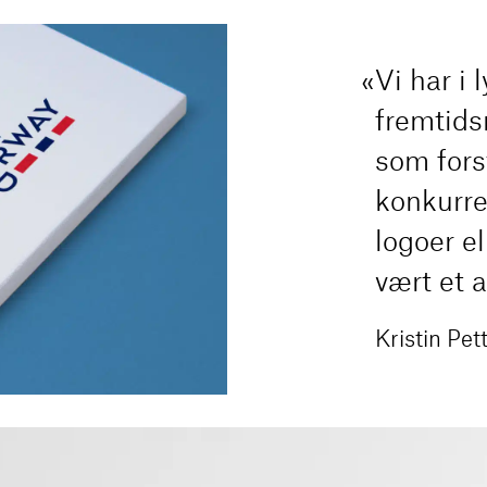
Vi har i 
fremtids
som forst
konkurre
logoer e
vært et 
Kristin Pe