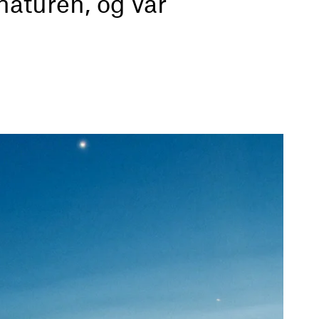
naturen, og vår
er hvert år, til mer enn 140 land.
phavsmerke
. Prosessen viste at det de
dentitet
.
nelse, og et kvalitetsstempel på sjømaten
ller en større historie. Den skal sikre
 av flater og kanaler, og være et
den over.
ke sjømatnæringens unike fortrinn; våre