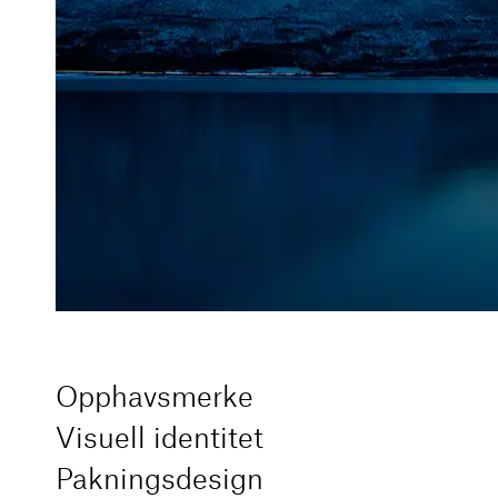
Linkedin
Miljøfyrtårn sertifisert
Opphavsmerke
Visuell identitet
Pakningsdesign