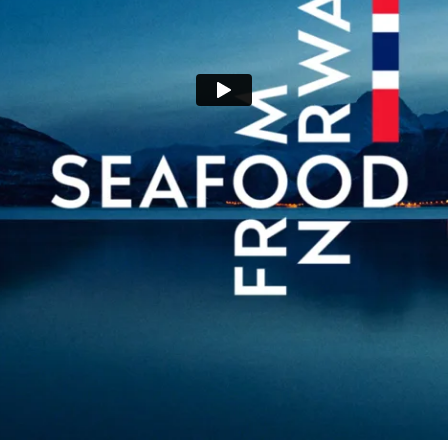
naturgitte premisser, vår respekt for naturen, 
Gjennom en renskåret og majestetisk identite
renhet – og uovertruffen kvalitet. Opphavside
menneskene som jobber i næringen: unik, rakr
fra Norge.