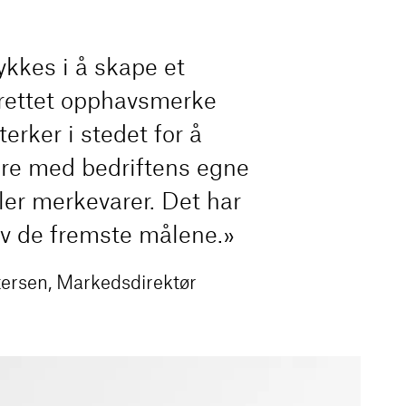
lykkes i å skape et
rettet opphavsmerke
erker i stedet for å
re med bedriftens egne
ller merkevarer. Det har
av de fremste målene.
ttersen, Markedsdirektør