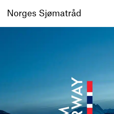
Norges Sjømatråd
Prosjekter
Tjenester
Om oss
Artikler
Kontakt