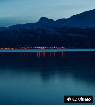
og vår kystkultur.
t formidler vi ansvarlighet, kompetanse,
ntiteten er som naturen vår og
ygget, og stolt av å representere sjømat